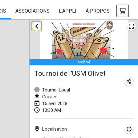
OIS
ASSOCIATIONS
L'APPLI
À PROPOS
janvier 2018
Open des rois de Mölkky
21 janv. 2018
|
France
Archivé
Individuel du Garo
Tournoi de l'USM Olivet
21 janv. 2018
|
France
Tournoi d'Hiver
Tournoi Local
27 janv. 2018
|
France
Gravier
15 avril 2018
Tournoi de Mölkky - Lesfous Dubâtonvaigeois
10:30 AM
27 janv. 2018
|
France
Localisation
février 2018