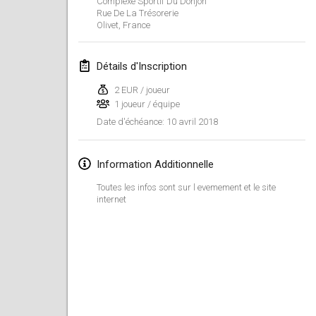
Complexe Sportif Du Donjon
Rue De La Trésorerie
Lumi Mölkky
Olivet
,
France
3 févr. 2018
|
Finlande
Détails d'Inscription
Tournoi de la St Valentin
10 févr. 2018
|
France
2 EUR / joueur
1 joueur / équipe
Faschings-Mölkky
10 avril 2018
Date d'échéance
:
11 févr. 2018
|
Allemagne
Information Additionnelle
Rakovnické mölkkování
Toutes les infos sont sur l evemement et le site
24 févr. 2018
|
République tchèque
internet
SM HalliMölkky - Finnish Championship
24 févr. 2018
|
Finlande
Tournoi de l'ASSER
24 févr. 2018
|
France