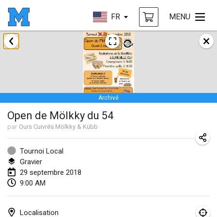
FR
MENU
janvier 2018
Open des rois de Mölkky
21 janv. 2018
|
France
Archivé
Individuel du Garo
Open de Mölkky du 54
21 janv. 2018
|
France
par
Ours Cuivrés Mölkky & Kübb
Tournoi d'Hiver
27 janv. 2018
|
France
Tournoi Local
Gravier
Tournoi de Mölkky - Lesfous Dubâtonvaigeois
29 septembre 2018
9:00 AM
27 janv. 2018
|
France
février 2018
Localisation