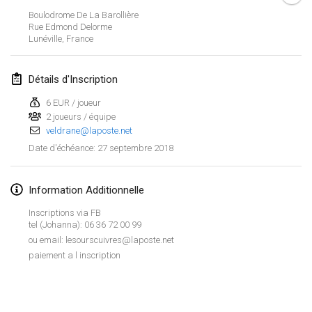
Boulodrome De La Barollière
Lumi Mölkky
Rue Edmond Delorme
3 févr. 2018
|
Finlande
Lunéville
,
France
Tournoi de la St Valentin
Détails d'Inscription
10 févr. 2018
|
France
6 EUR / joueur
2 joueurs / équipe
Faschings-Mölkky
veldrane@laposte.net
11 févr. 2018
|
Allemagne
27 septembre 2018
Date d'échéance
:
Rakovnické mölkkování
24 févr. 2018
|
République tchèque
Information Additionnelle
Inscriptions via FB
SM HalliMölkky - Finnish Championship
tel (Johanna): 06 36 72 00 99
24 févr. 2018
|
Finlande
ou email: lesourscuivres@laposte.net
paiement a l inscription
Tournoi de l'ASSER
Afficher la liste
24 févr. 2018
|
France
Montrant
243
tournois
Maintenu par
Mölkk Your World