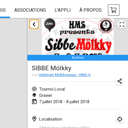
OIS
ASSOCIATIONS
L'APPLI
À PROPOS
janvier 2018
Open des rois de Mölkky
21 janv. 2018
|
France
Archivé
Individuel du Garo
SIBBE Mölkky
21 janv. 2018
|
France
par
Helsingin Mölkkyseura - HMS ry
Tournoi d'Hiver
27 janv. 2018
|
France
Tournoi Local
Gravier
Tournoi de Mölkky - Lesfous Dubâtonvaigeois
7 juillet 2018 - 8 juillet 2018
27 janv. 2018
|
France
Localisation
février 2018
SibbeVapaa-Aikakeskus Sibbe