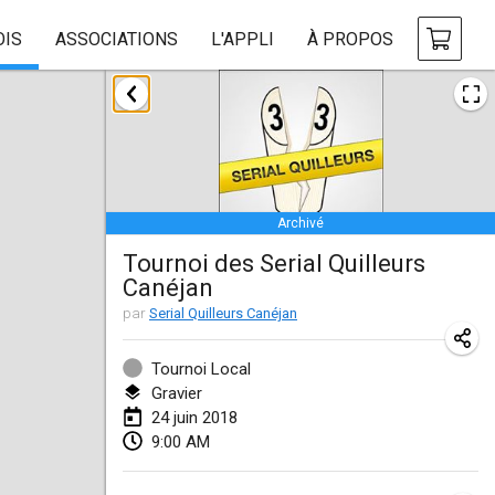
OIS
ASSOCIATIONS
L'APPLI
À PROPOS
janvier 2018
Open des rois de Mölkky
21 janv. 2018
|
France
Archivé
Individuel du Garo
Tournoi des Serial Quilleurs
21 janv. 2018
|
France
Canéjan
Tournoi d'Hiver
par
Serial Quilleurs Canéjan
27 janv. 2018
|
France
Tournoi Local
Tournoi de Mölkky - Lesfous Dubâtonvaigeois
Gravier
24 juin 2018
27 janv. 2018
|
France
9:00 AM
février 2018