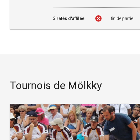
cancel
3 ratés d'affilée
fin de partie
Tournois de Mölkky