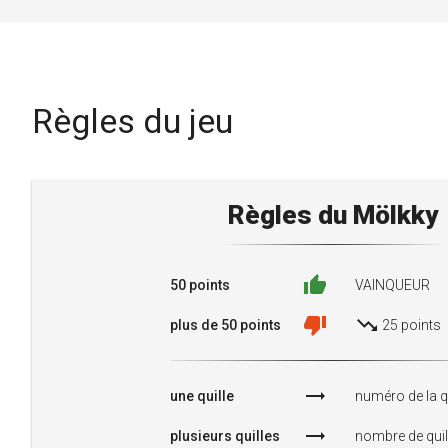
Règles du jeu
Règles du Mölkky
thumb_up
50 points
VAINQUEUR
thumb_down
trending_down
plus de 50 points
25 points
trending_flat
une quille
numéro de la qu
trending_flat
plusieurs quilles
nombre de quil