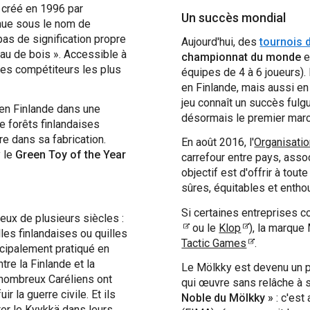
é créé en 1996 par
Un succès mondial
nue sous le nom de
as de signification propre
Aujourd'hui, des
tournois 
eau de bois ». Accessible à
championnat du monde
e
les compétiteurs les plus
équipes de 4 à 6 joueurs)
en Finlande, mais aussi e
jeu connaît un succès fulg
 en Finlande dans une
désormais le premier marc
e forêts finlandaises
e dans sa fabrication.
En août 2016, l'
Organisatio
 le
Green Toy of the Year
carrefour entre pays, assoc
objectif est d'offrir à to
sûres, équitables et enth
Si certaines entreprises 
ieux de plusieurs siècles :
ou le
Klop
), la marque 
les finlandaises ou quilles
Tactic Games
.
incipalement pratiqué en
tre la Finlande et la
Le Mölkky est devenu un 
 nombreux Caréliens ont
qui œuvre sans relâche à s
ir la guerre civile. Et ils
Noble du Mölkky »
: c'est
ter le Kyykkä dans leurs