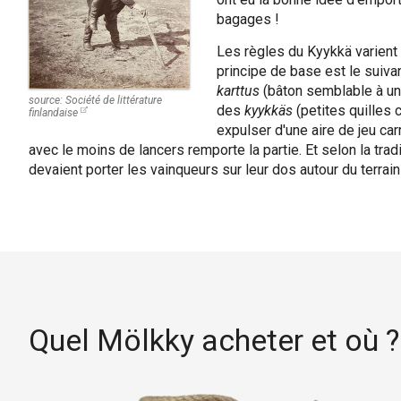
bagages !
Les règles du Kyykkä varient 
principe de base est le suivan
karttus
(bâton semblable à un
source:
Société de littérature
des
kyykkäs
(petites quilles c
finlandaise
expulser d'une aire de jeu car
avec le moins de lancers remporte la partie. Et selon la trad
devaient porter les vainqueurs sur leur dos autour du terrain
Quel Mölkky acheter
et où
?