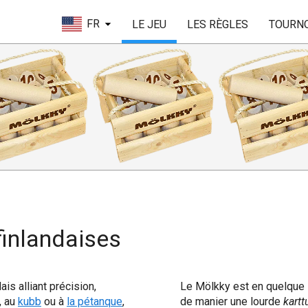
FR
LE JEU
LES RÈGLES
TOURN
 finlandaises
ais alliant précision,
Le Mölkky est en quelque 
, au
kubb
ou à
la pétanque
,
de manier une lourde
kartt