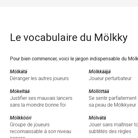
Le vocabulaire du Mölkky
Pour bien commencer, voici le jargon indispensable du Möl
Mölkätä
Mölkkääjä
Déranger les autres joueurs
Joueur perturbateur
Mökeltää
Möllöttää
Justifier ses mauvais lancers
Se sentir parfaitement
sans la moindre bonne foi
sa peau de Mölkkyeur
Mölkkööri
Mölvätä
Groupe de joueurs
Jouer sans maîtriser t
reconnaissable à son niveau
subtilités des règles