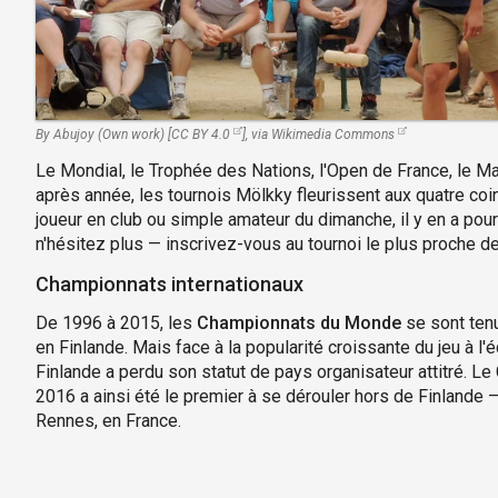
By Abujoy (Own work) [
CC BY 4.0
],
via Wikimedia Commons
Le Mondial, le Trophée des Nations, l'Open de France, le M
après année, les tournois Mölkky fleurissent aux quatre coi
joueur en club ou simple amateur du dimanche, il y en a pour
n'hésitez plus — inscrivez-vous au tournoi le plus proche d
Championnats internationaux
De 1996 à 2015, les
Championnats du Monde
se sont tenu
en Finlande. Mais face à la popularité croissante du jeu à l'é
Finlande a perdu son statut de pays organisateur attitré. 
2016 a ainsi été le premier à se dérouler hors de Finlande 
Rennes, en France.