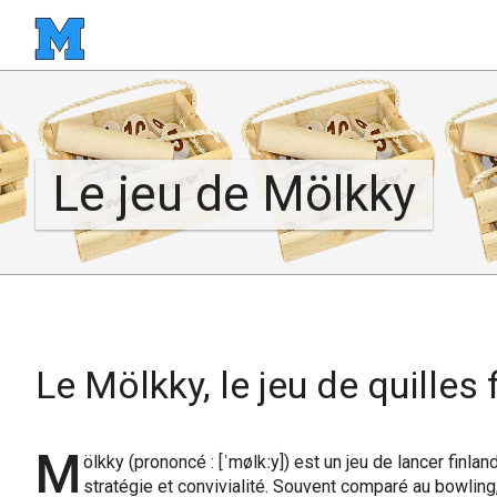
Le jeu de Mölkky
Le Mölkky, le jeu de quilles
M
ölkky (prononcé :
[ˈmølkːy]
) est un jeu de lancer finland
stratégie et convivialité. Souvent comparé au bowling