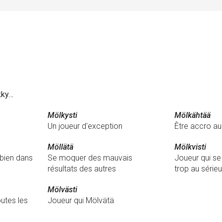
kky…
Mölkysti
Mölkähtää
Un joueur d'exception
Être accro a
Möllätä
Mölkvisti
 bien dans
Se moquer des mauvais
Joueur qui s
résultats des autres
trop au série
Mölvästi
outes les
Joueur qui Mölvätä