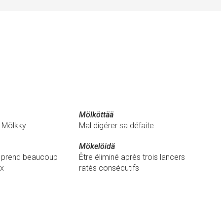
Mölköttää
u Mölkky
Mal digérer sa défaite
Mökelöidä
e prend beaucoup
Être éliminé après trois lancers
ux
ratés consécutifs