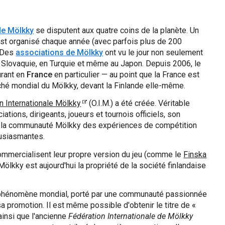
de Mölkky
se disputent aux quatre coins de la planète. Un
st organisé chaque année (avec parfois plus de 200
. Des
associations de Mölkky
ont vu le jour non seulement
n Slovaquie, en Turquie et même au Japon. Depuis 2006, le
urant en
France
en particulier — au point que la France est
hé mondial du Mölkky, devant la Finlande elle-même.
n Internationale Mölkky
(O.I.M.) a été créée. Véritable
iations, dirigeants, joueurs et tournois officiels, son
ute la communauté Mölkky des expériences de compétition
ousiasmantes.
commercialisent leur propre version du jeu (comme le
Finska
Mölkky est aujourd'hui la propriété de la société finlandaise
phénomène mondial, porté par une communauté passionnée
a promotion. Il est même possible d'obtenir le titre de
«
 ainsi que l'ancienne
Fédération Internationale de Mölkky