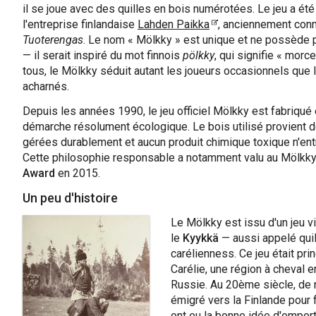
il se joue avec des quilles en bois numérotées. Le jeu a ét
l'entreprise finlandaise
Lahden Paikka
, anciennement con
Tuoterengas
. Le nom « Mölkky » est unique et ne possède p
— il serait inspiré du mot finnois
pölkky
, qui signifie « morc
tous, le Mölkky séduit autant les joueurs occasionnels que 
acharnés.
Depuis les années 1990, le jeu officiel Mölkky est fabriqué
démarche résolument écologique. Le bois utilisé provient d
gérées durablement et aucun produit chimique toxique n'entr
Cette philosophie responsable a notamment valu au Mölkky
Award
en 2015.
Un peu d'histoire
Le Mölkky est issu d'un jeu v
le
Kyykkä
— aussi appelé quil
carélienness. Ce jeu était pr
Carélie, une région à cheval en
Russie. Au 20ème siècle, de
émigré vers la Finlande pour fu
ont eu la bonne idée d'empor