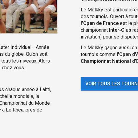
Le Mölkky est particulière
des tournois. Ouvert à tou
l'Open de France
est le p
championnat
Inter-Club
ra
invitation) pour se disputer
aster Individuel… Année
Le Mölkky gagne aussi en 
ns du globe. Qu'on soit
tournois comme
l'Open d'
 tous les niveaux. Alors
Championnat National d
e chez vous !
VOIR TOUS LES TOURN
s chaque année à Lahti,
chelle mondiale, la
Le Championnat du Monde
— à Le Rheu, près de