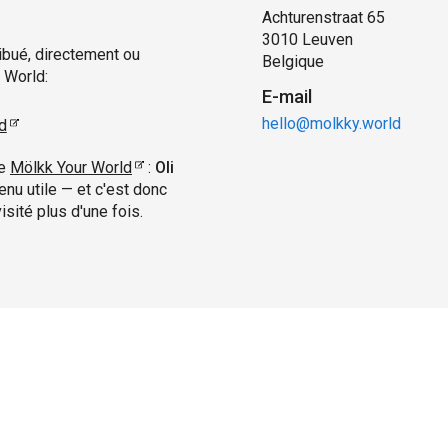
Achturenstraat 65
3010 Leuven
ibué, directement ou
Belgique
 World:
E-mail
hello@molkky.world
d
re
Mölkk Your World
:
Oli
enu utile — et c'est donc
isité plus d'une fois.