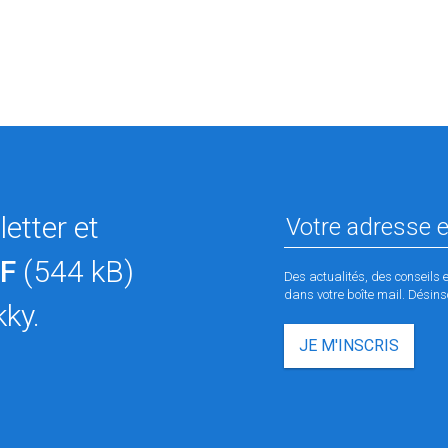
etter et
F
(544 kB)
Des actualités, des conseils 
dans votre boîte mail. Désinsc
kky.
JE M'INSCRIS