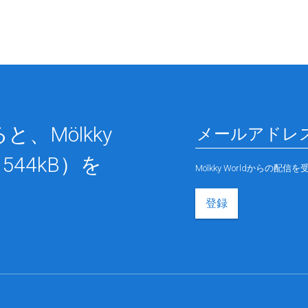
、Mölkky
544kB）を
Mölkky Worldから
登録