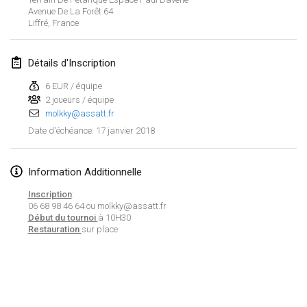
Avenue De La Forêt
64
Lumi Mölkky
Liffré
,
France
3 févr. 2018
|
Finlande
Détails d'Inscription
Tournoi de la St Valentin
10 févr. 2018
|
France
6 EUR / équipe
2 joueurs / équipe
molkky@assatt.fr
Faschings-Mölkky
17 janvier 2018
Date d'échéance
:
11 févr. 2018
|
Allemagne
Rakovnické mölkkování
Information Additionnelle
24 févr. 2018
|
République tchèque
Inscription
:
06 68 98 46 64 ou molkky@assatt.fr
SM HalliMölkky - Finnish Championship
Début du tournoi
à 10H30
Restauration
sur place
24 févr. 2018
|
Finlande
Tournoi de l'ASSER
Afficher la liste
24 févr. 2018
|
France
Montrant
243
tournois
Maintenu par
Mölkk Your World