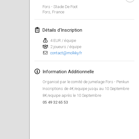
Fors - Stade De Foot
Lumi Mölkky
Fors
,
France
3 févr. 2018
|
Finlande
Détails d'Inscription
Tournoi de la St Valentin
10 févr. 2018
|
France
4 EUR / équipe
2 joueurs / équipe
contact@molkky.fr
Faschings-Mölkky
11 févr. 2018
|
Allemagne
Information Additionnelle
Rakovnické mölkkování
Organisé par le comité de jumelage Fors - Penkun
24 févr. 2018
|
République tchèque
Inscriptions de 4€/equipe jusqu au 10 Septembre
8€/equipe après le 10 Septembre
SM HalliMölkky - Finnish Championship
05 49 32 65 53
24 févr. 2018
|
Finlande
Tournoi de l'ASSER
24 févr. 2018
|
France