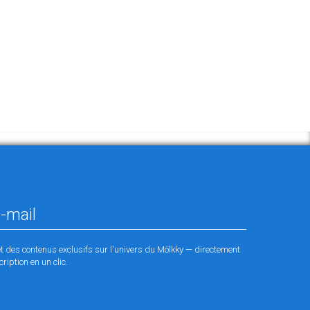
et des contenus exclusifs sur l'univers du Mölkky — directement
ription en un clic.