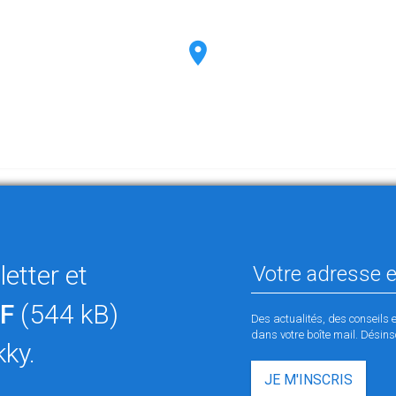
etter et
F
(544 kB)
Des actualités, des conseils 
dans votre boîte mail. Désinsc
kky.
JE M'INSCRIS