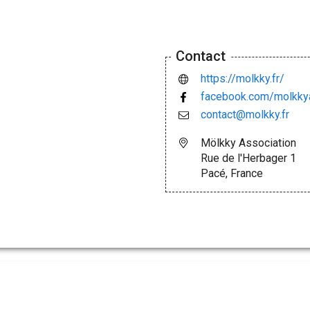
Contact
https://molkky.fr/
facebook.com/molkkya
contact@molkky.fr
Mölkky Association
Rue de l'Herbager 1
Pacé, France