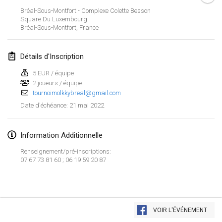
23 janv. 2022
|
Japon
Bréal-Sous-Montfort - Complexe Colette Besson
Square Du Luxembourg
Bréal-Sous-Montfort
,
France
février 2022
MS v MÖLKPARKURU
Détails d'Inscription
4 févr. 2022
|
République tchèque
5 EUR / équipe
ANNULÉ
2 joueurs / équipe
TangoMölkky
tournoimolkkybreal@gmail.com
5 févr. 2022
|
Finlande
21 mai 2022
Date d'échéance
:
Kohti Kisoja
12 févr. 2022
|
Finlande
Information Additionnelle
Renseignement/pré-inscriptions:
Yamagata Tournament
07 67 73 81 60 ; 06 19 59 20 87
13 févr. 2022
|
Japon
West Indiv Cup
Afficher la liste
19 févr. 2022
|
France
VOIR L'ÉVÉNEMENT
Montrant
285
tournois
Maintenu par
Mölkk Your World