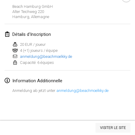
23 janv. 2022
|
Japon
Beach Hamburg GmbH
Alter Teichweg 220
Hamburg
,
Allemagne
février 2022
MS v MÖLKPARKURU
Détails d'Inscription
4 févr. 2022
|
République tchèque
20 EUR / joueur
ANNULÉ
4 (+1) joueurs / équipe
TangoMölkky
anmeldung@beachmoelkky.de
5 févr. 2022
|
Finlande
Capacité: 6 équipes
Kohti Kisoja
Information Additionnelle
12 févr. 2022
|
Finlande
Anmeldung ab jetzt unter
anmeldung@beachmoelkky.de
Yamagata Tournament
13 févr. 2022
|
Japon
West Indiv Cup
Afficher la liste
19 févr. 2022
|
France
VISITER LE SITE
Montrant
285
tournois
Maintenu par
Mölkk Your World