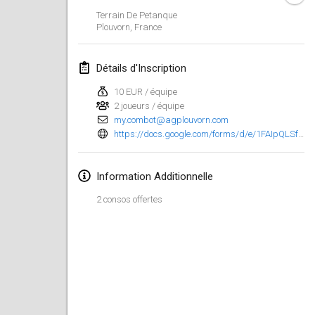
23 janv. 2022
|
Japon
Terrain De Petanque
Plouvorn
,
France
février 2022
Détails d'Inscription
MS v MÖLKPARKURU
4 févr. 2022
|
République tchèque
10 EUR / équipe
2 joueurs / équipe
ANNULÉ
my.combot@agplouvorn.com
TangoMölkky
https://docs.google.com/forms/d/e/1FAIpQLSfg_pNl6gqygxSm0mG0v3NGg0DdaejA9o346-UMS9bCzNtmTw/viewform?fbclid=IwAR0uFRZwukg7uvDUJs2pvoOOTrmS3E-sr3wyzNoewPxhUo8eiWAdK1SDsMw
5 févr. 2022
|
Finlande
Kohti Kisoja
Information Additionnelle
12 févr. 2022
|
Finlande
2 consos offertes
Yamagata Tournament
13 févr. 2022
|
Japon
West Indiv Cup
19 févr. 2022
|
France