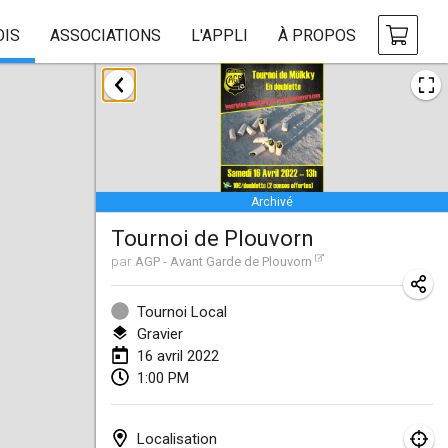
OIS
ASSOCIATIONS
L'APPLI
À PROPOS
janvier 2022
ANNULÉ
Tournoi Mixte ASPTTOM
22 janv. 2022
|
France
Archivé
KKS Halli Duppeli
Tournoi de Plouvorn
22 janv. 2022
|
Finlande
par
AGP - Avant Garde de Plouvorn
Mölkky Tournament - Doubles
22 janv. 2022
|
Japon
Tournoi Local
Gravier
Suomelan Mölkky-open
16 avril 2022
1:00 PM
22 janv. 2022
|
Espagne
The Mölkky Tournament 2nd
Localisation