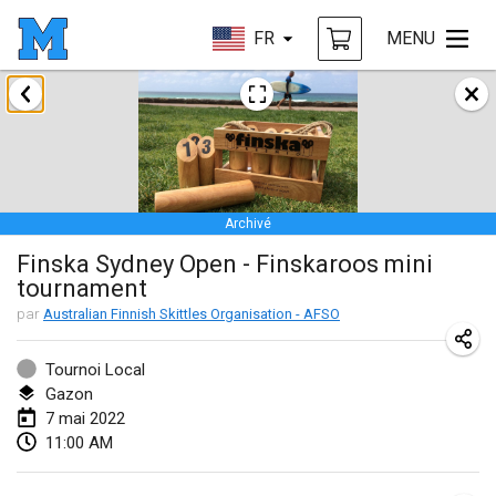
FR
MENU
janvier 2022
ANNULÉ
Tournoi Mixte ASPTTOM
22 janv. 2022
|
France
Archivé
KKS Halli Duppeli
Finska Sydney Open - Finskaroos mini
22 janv. 2022
|
Finlande
tournament
Mölkky Tournament - Doubles
par
Australian Finnish Skittles Organisation - AFSO
22 janv. 2022
|
Japon
Tournoi Local
Suomelan Mölkky-open
Gazon
7 mai 2022
22 janv. 2022
|
Espagne
11:00 AM
The Mölkky Tournament 2nd