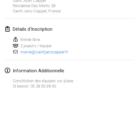
Saint JEan Cappel
23 janv. 2022
|
Japon
Résidence Des Monts
28
Saint-Jans-Cappel
,
France
février 2022
Détails d'Inscription
MS v MÖLKPARKURU
4 févr. 2022
|
République tchèque
Entrée libre
2 joueurs / équipe
ANNULÉ
mairie@saintjanscappel.fr
TangoMölkky
5 févr. 2022
|
Finlande
Information Additionnelle
Kohti Kisoja
Constitution des équipes sur place
12 févr. 2022
|
Finlande
SI besoin: 03 28 50 38 50
Yamagata Tournament
13 févr. 2022
|
Japon
West Indiv Cup
Afficher la liste
19 févr. 2022
|
France
Montrant
285
tournois
Maintenu par
Mölkk Your World