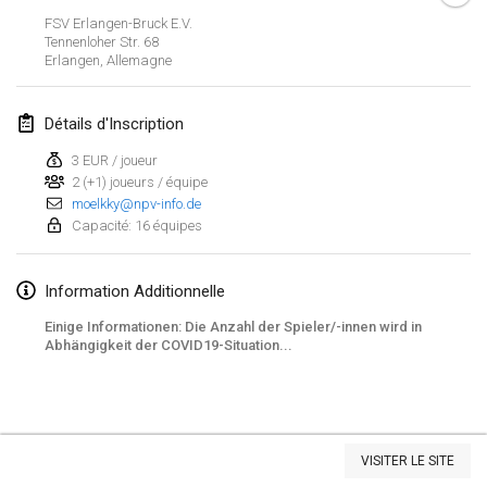
23 janv. 2022
|
Japon
FSV Erlangen-Bruck E.V.
Tennenloher Str. 68
Erlangen
,
Allemagne
février 2022
MS v MÖLKPARKURU
Détails d'Inscription
4 févr. 2022
|
République tchèque
3 EUR / joueur
ANNULÉ
2 (+1) joueurs / équipe
TangoMölkky
moelkky@npv-info.de
5 févr. 2022
|
Finlande
Capacité: 16 équipes
Kohti Kisoja
Information Additionnelle
12 févr. 2022
|
Finlande
Einige Informationen: Die Anzahl der Spieler/-innen wird in
Yamagata Tournament
Abhängigkeit der COVID19-Situation...
13 févr. 2022
|
Japon
West Indiv Cup
Afficher la liste
19 févr. 2022
|
France
VISITER LE SITE
Montrant
285
tournois
Maintenu par
Mölkk Your World