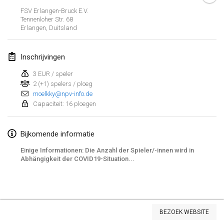
23 jan. 2022
|
Japan
FSV Erlangen-Bruck E.V.
Tennenloher Str. 68
Erlangen
,
Duitsland
februari 2022
MS v MÖLKPARKURU
Inschrijvingen
4 feb. 2022
|
Tsjechië
3 EUR / speler
GEANNULEERD
2 (+1) spelers / ploeg
TangoMölkky
moelkky@npv-info.de
5 feb. 2022
|
Finland
Capaciteit: 16 ploegen
Kohti Kisoja
Bijkomende informatie
12 feb. 2022
|
Finland
Einige Informationen: Die Anzahl der Spieler/-innen wird in
Yamagata Tournament
Abhängigkeit der COVID19-Situation...
13 feb. 2022
|
Japan
West Indiv Cup
Weergave lijst
19 feb. 2022
|
Frankrijk
BEZOEK WEBSITE
285
tornooien weergegeven
Samengesteld door
Mölkk Your World