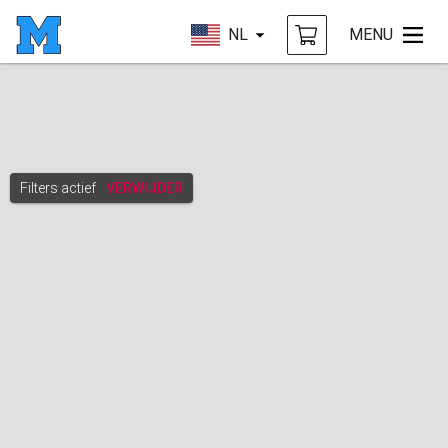
NL
MENU
Filters actief
VERWIJDER