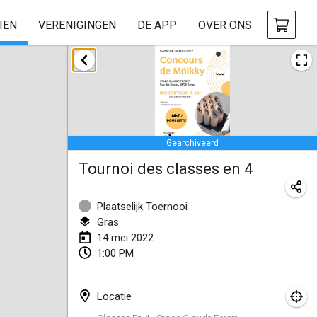
IEN
VERENIGINGEN
DE APP
OVER ONS
januari 2022
GEANNULEERD
Tournoi Mixte ASPTTOM
22 jan. 2022
|
Frankrijk
Gearchiveerd
KKS Halli Duppeli
Tournoi des classes en 4
22 jan. 2022
|
Finland
Mölkky Tournament - Doubles
Plaatselijk Toernooi
22 jan. 2022
|
Japan
Gras
14 mei 2022
Suomelan Mölkky-open
1:00 PM
22 jan. 2022
|
Spanje
Locatie
The Mölkky Tournament 2nd