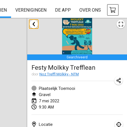
IEN
VERENIGINGEN
DE APP
OVER ONS
januari 2022
GEANNULEERD
Tournoi Mixte ASPTTOM
22 jan. 2022
|
Frankrijk
Gearchiveerd
KKS Halli Duppeli
Festy Molkky Trefflean
22 jan. 2022
|
Finland
door
Noz Treffl Mölkky - NTM
Mölkky Tournament - Doubles
22 jan. 2022
|
Japan
Plaatselijk Toernooi
Gravel
Suomelan Mölkky-open
7 mei 2022
9:30 AM
22 jan. 2022
|
Spanje
The Mölkky Tournament 2nd
Locatie