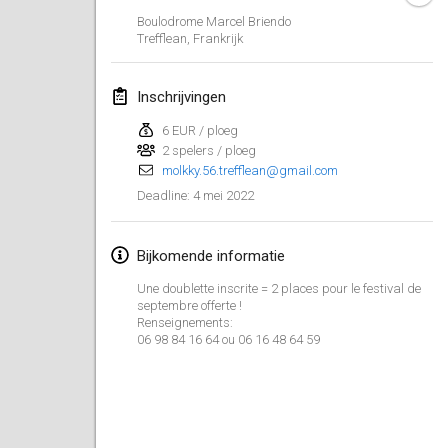
23 jan. 2022
|
Japan
Boulodrome Marcel Briendo
Trefflean
,
Frankrijk
februari 2022
Inschrijvingen
MS v MÖLKPARKURU
4 feb. 2022
|
Tsjechië
6 EUR / ploeg
2 spelers / ploeg
GEANNULEERD
molkky.56.trefflean@gmail.com
TangoMölkky
4 mei 2022
Deadline
:
5 feb. 2022
|
Finland
Kohti Kisoja
Bijkomende informatie
12 feb. 2022
|
Finland
Une doublette inscrite = 2 places pour le festival de
septembre offerte !
Yamagata Tournament
Renseignements:
06 98 84 16 64 ou 06 16 48 64 59
13 feb. 2022
|
Japan
West Indiv Cup
19 feb. 2022
|
Frankrijk