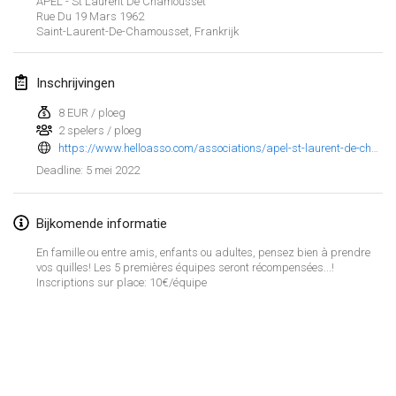
APEL - St Laurent De Chamousset
23 jan. 2022
|
Japan
Rue Du 19 Mars 1962
Saint-Laurent-De-Chamousset
,
Frankrijk
februari 2022
Inschrijvingen
MS v MÖLKPARKURU
4 feb. 2022
|
Tsjechië
8 EUR / ploeg
2 spelers / ploeg
GEANNULEERD
https://www.helloasso.com/associations/apel-st-laurent-de-chamousset/evenements/tournoi-de-molkky?fbclid=IwAR0FCIKflhTqzzYl_9TwJh_OkKycbsgzIQo7sRNlmyFMCWpGVzNpqPRew7I
TangoMölkky
5 mei 2022
Deadline
:
5 feb. 2022
|
Finland
Kohti Kisoja
Bijkomende informatie
12 feb. 2022
|
Finland
En famille ou entre amis, enfants ou adultes, pensez bien à prendre
vos quilles! Les 5 premières équipes seront récompensées...!
Yamagata Tournament
Inscriptions sur place: 10€/équipe
13 feb. 2022
|
Japan
West Indiv Cup
Weergave lijst
19 feb. 2022
|
Frankrijk
285
tornooien weergegeven
Samengesteld door
Mölkk Your World