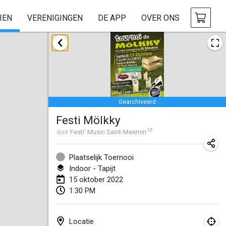
IEN
VERENIGINGEN
DE APP
OVER ONS
januari 2022
GEANNULEERD
Tournoi Mixte ASPTTOM
22 jan. 2022
|
Frankrijk
Gearchiveerd
KKS Halli Duppeli
Festi Mölkky
22 jan. 2022
|
Finland
door
Festi' Music Saint-Mesmin
Mölkky Tournament - Doubles
22 jan. 2022
|
Japan
Plaatselijk Toernooi
Indoor - Tapijt
Suomelan Mölkky-open
15 oktober 2022
1:30 PM
22 jan. 2022
|
Spanje
The Mölkky Tournament 2nd
Locatie