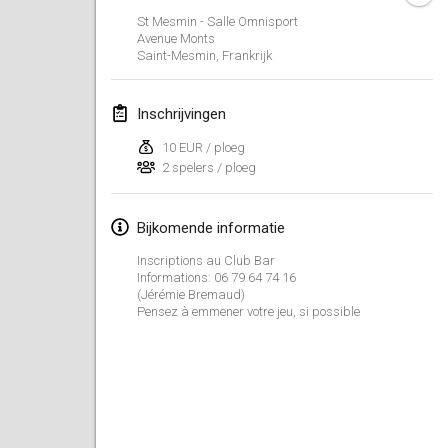
23 jan. 2022
|
Japan
St Mesmin - Salle Omnisport
Avenue Monts
Saint-Mesmin
,
Frankrijk
februari 2022
MS v MÖLKPARKURU
Inschrijvingen
4 feb. 2022
|
Tsjechië
10 EUR / ploeg
GEANNULEERD
2 spelers / ploeg
TangoMölkky
5 feb. 2022
|
Finland
Bijkomende informatie
Kohti Kisoja
Inscriptions au Club Bar
12 feb. 2022
|
Finland
Informations: 06 79 64 74 16
(Jérémie Bremaud)
Pensez à emmener votre jeu, si possible
Yamagata Tournament
13 feb. 2022
|
Japan
West Indiv Cup
19 feb. 2022
|
Frankrijk