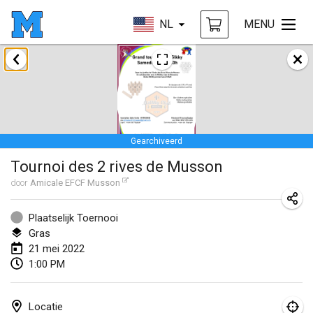
NL
MENU
januari 2022
GEANNULEERD
Tournoi Mixte ASPTTOM
22 jan. 2022
|
Frankrijk
Gearchiveerd
KKS Halli Duppeli
Tournoi des 2 rives de Musson
22 jan. 2022
|
Finland
door
Amicale EFCF Musson
Mölkky Tournament - Doubles
22 jan. 2022
|
Japan
Plaatselijk Toernooi
Gras
Suomelan Mölkky-open
21 mei 2022
1:00 PM
22 jan. 2022
|
Spanje
The Mölkky Tournament 2nd
Locatie