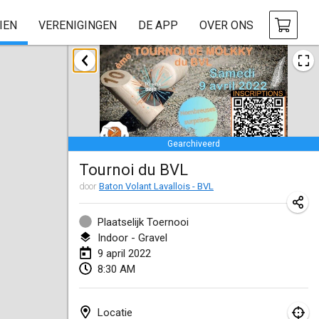
IEN
VERENIGINGEN
DE APP
OVER ONS
januari 2022
GEANNULEERD
Tournoi Mixte ASPTTOM
22 jan. 2022
|
Frankrijk
Gearchiveerd
KKS Halli Duppeli
Tournoi du BVL
22 jan. 2022
|
Finland
door
Baton Volant Lavallois - BVL
Mölkky Tournament - Doubles
22 jan. 2022
|
Japan
Plaatselijk Toernooi
Indoor - Gravel
Suomelan Mölkky-open
9 april 2022
8:30 AM
22 jan. 2022
|
Spanje
The Mölkky Tournament 2nd
Locatie