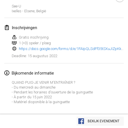
23 jan. 2022
|
Japan
See-U
Ixelles - Elsene
,
België
februari 2022
Inschrijvingen
MS v MÖLKPARKURU
4 feb. 2022
|
Tsjechië
Gratis inschrijving
1 (+3) speler / ploeg
GEANNULEERD
https://docs.google.com/forms/d/e/1FAIpQLSdFf35tSXuJIZpKkz2P0GV_0lnEWtRqHGWd7x7RizZmBm0vuQ/viewform
TangoMölkky
15 augustus 2022
Deadline
:
5 feb. 2022
|
Finland
Kohti Kisoja
Bijkomende informatie
12 feb. 2022
|
Finland
QUAND PUIS-JE VENIR M'ENTRAÎNER ?
- Du mercredi au dimanche
Yamagata Tournament
- Pendant les horaires d'ouverture de la guinguette
- À partir du 15 juin 2022
13 feb. 2022
|
Japan
- Matériel disponible à la guinguette
West Indiv Cup
Weergave lijst
19 feb. 2022
|
Frankrijk
BEKIJK EVENEMENT
285
tornooien weergegeven
Samengesteld door
Mölkk Your World