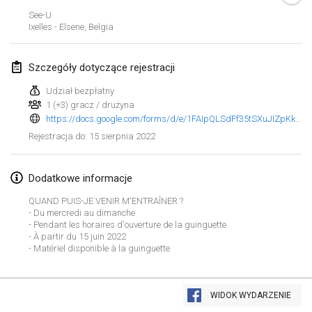
23 sty 2022
|
Japonia
See-U
Ixelles - Elsene
,
Belgia
luty 2022
Szczegóły dotyczące rejestracji
MS v MÖLKPARKURU
4 lut 2022
|
Czechy
Udział bezpłatny
1 (+3) gracz / drużyna
ANULOWANY
https://docs.google.com/forms/d/e/1FAIpQLSdFf35tSXuJIZpKkz2P0GV_0lnEWtRqHGWd7x7RizZmBm0vuQ/viewform
TangoMölkky
15 sierpnia 2022
Rejestracja do
:
5 lut 2022
|
Finlandia
Kohti Kisoja
Dodatkowe informacje
12 lut 2022
|
Finlandia
QUAND PUIS-JE VENIR M'ENTRAÎNER ?
- Du mercredi au dimanche
Yamagata Tournament
- Pendant les horaires d'ouverture de la guinguette
- À partir du 15 juin 2022
13 lut 2022
|
Japonia
- Matériel disponible à la guinguette
West Indiv Cup
Lista widoku
19 lut 2022
|
Francja
WIDOK WYDARZENIE
Wyświetlanie
285
turniejów
Kuratorowany przez
Mölkk Your World