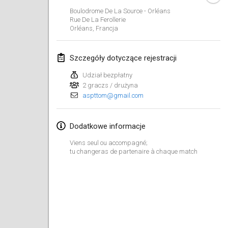
23 sty 2022
|
Japonia
Boulodrome De La Source - Orléans
Rue De La Ferollerie
Orléans
,
Francja
luty 2022
MS v MÖLKPARKURU
Szczegóły dotyczące rejestracji
4 lut 2022
|
Czechy
Udział bezpłatny
ANULOWANY
2 graczs / drużyna
TangoMölkky
aspttom@gmail.com
5 lut 2022
|
Finlandia
Kohti Kisoja
Dodatkowe informacje
12 lut 2022
|
Finlandia
Viens seul ou accompagné;
tu changeras de partenaire à chaque match
Yamagata Tournament
13 lut 2022
|
Japonia
West Indiv Cup
19 lut 2022
|
Francja