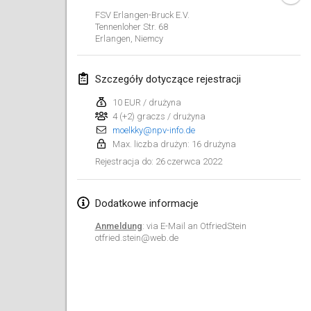
23 sty 2022
|
Japonia
FSV Erlangen-Bruck E.V.
Tennenloher Str. 68
Erlangen
,
Niemcy
luty 2022
MS v MÖLKPARKURU
Szczegóły dotyczące rejestracji
4 lut 2022
|
Czechy
10 EUR / drużyna
ANULOWANY
4 (+2) graczs / drużyna
TangoMölkky
moelkky@npv-info.de
5 lut 2022
|
Finlandia
Max. liczba drużyn: 16 drużyna
26 czerwca 2022
Rejestracja do
:
Kohti Kisoja
12 lut 2022
|
Finlandia
Dodatkowe informacje
Yamagata Tournament
Anmeldung
: via E-Mail an OtfriedStein
13 lut 2022
|
Japonia
otfried.stein@web.de
West Indiv Cup
19 lut 2022
|
Francja