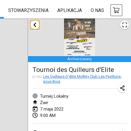
STOWARZYSZENIA
APLIKACJA
O NAS
styczeń 2022
ANULOWANY
Tournoi Mixte ASPTTOM
22 sty 2022
|
Francja
Archiwizowany
KKS Halli Duppeli
Tournoi des Quilleurs d'Elite
22 sty 2022
|
Finlandia
przez
Les Quilleurs D'élite Mölkky Club Les Pavillons-
sous-Bois
Mölkky Tournament - Doubles
22 sty 2022
|
Japonia
Turniej Lokalny
Żwir
Suomelan Mölkky-open
7 maja 2022
22 sty 2022
|
Hiszpania
9:00 AM
The Mölkky Tournament 2nd