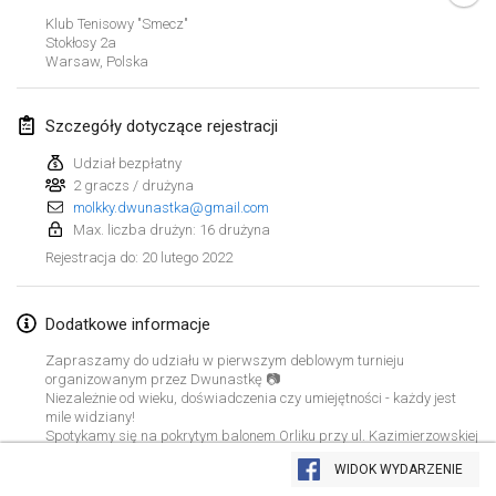
23 sty 2022
|
Japonia
Klub Tenisowy "Smecz"
Stokłosy
2a
Warsaw
,
Polska
luty 2022
MS v MÖLKPARKURU
Szczegóły dotyczące rejestracji
4 lut 2022
|
Czechy
Udział bezpłatny
ANULOWANY
2 graczs / drużyna
TangoMölkky
molkky.dwunastka@gmail.com
5 lut 2022
|
Finlandia
Max. liczba drużyn: 16 drużyna
20 lutego 2022
Rejestracja do
:
Kohti Kisoja
12 lut 2022
|
Finlandia
Dodatkowe informacje
Yamagata Tournament
Zapraszamy do udziału w pierwszym deblowym turnieju
13 lut 2022
|
Japonia
organizowanym przez Dwunastkę 📷
Niezależnie od wieku, doświadczenia czy umiejętności - każdy jest
mile widziany!
West Indiv Cup
Spotykamy się na pokrytym balonem Orliku przy ul. Kazimierzowskiej
Lista widoku
58.
19 lut 2022
|
Francja
WIDOK WYDARZENIE
Maksymalna liczba drużyn: 16
Wyświetlanie
285
turniejów
Kuratorowany przez
Mölkk Your World
Udział w turnieju jest bezpłatny.