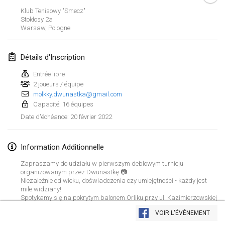
23 janv. 2022
|
Japon
Klub Tenisowy "Smecz"
Stokłosy
2a
Warsaw
,
Pologne
février 2022
MS v MÖLKPARKURU
Détails d'Inscription
4 févr. 2022
|
République tchèque
Entrée libre
ANNULÉ
2 joueurs / équipe
TangoMölkky
molkky.dwunastka@gmail.com
5 févr. 2022
|
Finlande
Capacité: 16 équipes
20 février 2022
Date d'échéance
:
Kohti Kisoja
12 févr. 2022
|
Finlande
Information Additionnelle
Yamagata Tournament
Zapraszamy do udziału w pierwszym deblowym turnieju
13 févr. 2022
|
Japon
organizowanym przez Dwunastkę 📷
Niezależnie od wieku, doświadczenia czy umiejętności - każdy jest
mile widziany!
West Indiv Cup
Spotykamy się na pokrytym balonem Orliku przy ul. Kazimierzowskiej
Afficher la liste
58.
19 févr. 2022
|
France
VOIR L'ÉVÉNEMENT
Maksymalna liczba drużyn: 16
Montrant
285
tournois
Maintenu par
Mölkk Your World
Udział w turnieju jest bezpłatny.