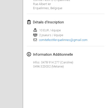
23 janv. 2022
|
Japon
Rue Albert Ier
Erquelinnes
,
Belgique
février 2022
Détails d'Inscription
MS v MÖLKPARKURU
4 févr. 2022
|
République tchèque
10 EUR / équipe
2 joueurs / équipe
ANNULÉ
comitefestiferquelinnes@gmail.com
TangoMölkky
5 févr. 2022
|
Finlande
Information Additionnelle
Kohti Kisoja
Infos: 0478 914 277 (Caroline)
12 févr. 2022
|
Finlande
0496 323032 (Melanie)
Yamagata Tournament
13 févr. 2022
|
Japon
West Indiv Cup
19 févr. 2022
|
France