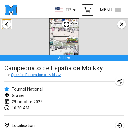
FR
MENU
janvier 2022
ANNULÉ
Tournoi Mixte ASPTTOM
22 janv. 2022
|
France
Archivé
KKS Halli Duppeli
Campeonato de España de Mölkky
22 janv. 2022
|
Finlande
par
Spanish Federation of Mölkky
Mölkky Tournament - Doubles
22 janv. 2022
|
Japon
Tournoi National
Gravier
Suomelan Mölkky-open
29 octobre 2022
10:30 AM
22 janv. 2022
|
Espagne
The Mölkky Tournament 2nd
Localisation