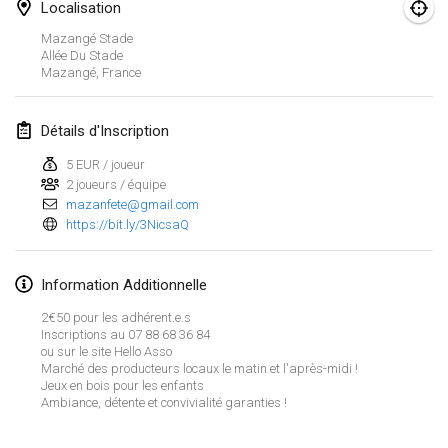
23 janv. 2022
|
Japon
Localisation
Mazangé Stade
Allée Du Stade
février 2022
Mazangé
,
France
MS v MÖLKPARKURU
4 févr. 2022
|
République tchèque
Détails d'Inscription
ANNULÉ
5 EUR / joueur
TangoMölkky
2 joueurs / équipe
5 févr. 2022
|
Finlande
mazanfete@gmail.com
https://bit.ly/3NicsaQ
Kohti Kisoja
12 févr. 2022
|
Finlande
Information Additionnelle
Yamagata Tournament
2€50 pour les adhérent.e.s
Inscriptions au 07 88 68 36 84
13 févr. 2022
|
Japon
ou sur le site Hello Asso
Marché des producteurs locaux le matin et l'après-midi !
Jeux en bois pour les enfants
West Indiv Cup
Afficher la liste
Ambiance, détente et convivialité garanties !
19 févr. 2022
|
France
Montrant
285
tournois
Maintenu par
Mölkk Your World