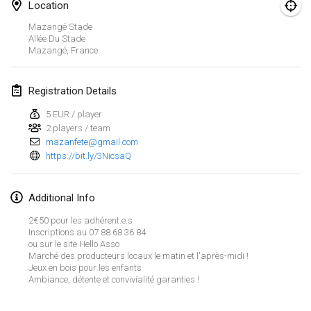
Jan 23, 2022
|
Japan
Location
Mazangé Stade
Allée Du Stade
February 2022
Mazangé
,
France
MS v MÖLKPARKURU
Feb 4, 2022
|
Czech Republic
Registration Details
CANCELLED
5 EUR / player
TangoMölkky
2 players / team
Feb 5, 2022
|
Finland
mazanfete@gmail.com
https://bit.ly/3NicsaQ
Kohti Kisoja
Feb 12, 2022
|
Finland
Additional Info
Yamagata Tournament
2€50 pour les adhérent.e.s
Inscriptions au 07 88 68 36 84
Feb 13, 2022
|
Japan
ou sur le site Hello Asso
Marché des producteurs locaux le matin et l'après-midi !
Jeux en bois pour les enfants
West Indiv Cup
View list
Ambiance, détente et convivialité garanties !
Feb 19, 2022
|
France
Showing
285
tournaments
Curated by
Mölkk Your World