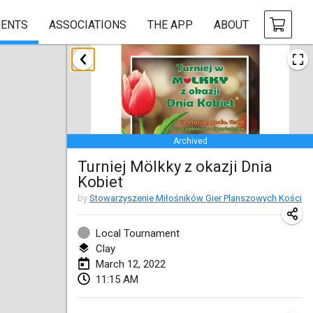
ENTS
ASSOCIATIONS
THE APP
ABOUT
January 2022
CANCELLED
Tournoi Mixte ASPTTOM
Jan 22, 2022
|
France
Archived
KKS Halli Duppeli
Turniej Mölkky z okazji Dnia
Jan 22, 2022
|
Finland
Kobiet
Mölkky Tournament - Doubles
by
Stowarzyszenie Miłośników Gier Planszowych Kości
Jan 22, 2022
|
Japan
Local Tournament
Suomelan Mölkky-open
Clay
March 12, 2022
Jan 22, 2022
|
Spain
11:15 AM
The Mölkky Tournament 2nd