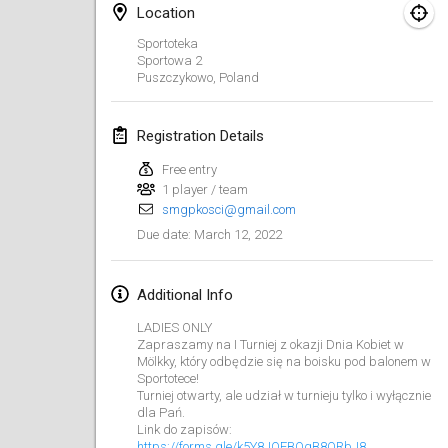
Jan 23, 2022
|
Japan
Location
Sportoteka
February 2022
Sportowa
2
Puszczykowo
,
Poland
MS v MÖLKPARKURU
Feb 4, 2022
|
Czech Republic
Registration Details
CANCELLED
Free entry
TangoMölkky
1 player / team
Feb 5, 2022
|
Finland
smgpkosci@gmail.com
March 12, 2022
Due date
:
Kohti Kisoja
Feb 12, 2022
|
Finland
Additional Info
Yamagata Tournament
LADIES ONLY
Feb 13, 2022
|
Japan
Zapraszamy na I Turniej z okazji Dnia Kobiet w
Mölkky, który odbędzie się na boisku pod balonem w
Sportotece!
West Indiv Cup
Turniej otwarty, ale udział w turnieju tylko i wyłącznie
dla Pań.
Feb 19, 2022
|
France
Link do zapisów:
https://forms.gle/k5Y8JQEBQgB8QRbJ8