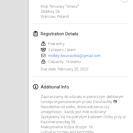
Jan 23, 2022
|
Japan
Klub Tenisowy "Smecz"
Stokłosy
2a
Warsaw
,
Poland
February 2022
MS v MÖLKPARKURU
Registration Details
Feb 4, 2022
|
Czech Republic
Free entry
CANCELLED
2 players / team
TangoMölkky
molkky.dwunastka@gmail.com
Feb 5, 2022
|
Finland
Capacity: 16 teams
February 20, 2022
Due date
:
Kohti Kisoja
Feb 12, 2022
|
Finland
Additional Info
Yamagata Tournament
Zapraszamy do udziału w pierwszym deblowym
Feb 13, 2022
|
Japan
turnieju organizowanym przez Dwunastkę 📷
Niezależnie od wieku, doświadczenia czy
umiejętności - każdy jest mile widziany!
West Indiv Cup
Spotykamy się na pokrytym balonem Orliku przy ul.
Kazimierzowskiej 58.
Feb 19, 2022
|
France
Maksymalna liczba drużyn: 16
Udział w turnieju jest bezpłatny.