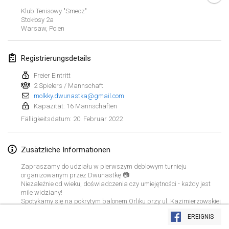
23. Jan. 2022
|
Japan
Klub Tenisowy "Smecz"
Stokłosy
2a
Warsaw
,
Polen
Februar 2022
MS v MÖLKPARKURU
Registrierungsdetails
4. Feb. 2022
|
Tschechische Republik
Freier Eintritt
ABGESAGT
2 Spielers / Mannschaft
TangoMölkky
molkky.dwunastka@gmail.com
5. Feb. 2022
|
Finnland
Kapazität: 16 Mannschaften
20. Februar 2022
Fälligkeitsdatum
:
Kohti Kisoja
12. Feb. 2022
|
Finnland
Zusätzliche Informationen
Yamagata Tournament
Zapraszamy do udziału w pierwszym deblowym turnieju
13. Feb. 2022
|
Japan
organizowanym przez Dwunastkę 📷
Niezależnie od wieku, doświadczenia czy umiejętności - każdy jest
mile widziany!
West Indiv Cup
Spotykamy się na pokrytym balonem Orliku przy ul. Kazimierzowskiej
Liste anzeigen
58.
19. Feb. 2022
|
Frankreich
EREIGNIS
Maksymalna liczba drużyn: 16
285
Turnieren angezeigt
Kuratiert von
Mölkk Your World
Udział w turnieju jest bezpłatny.