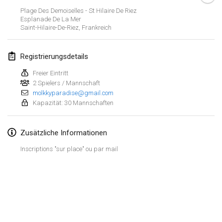
23. Jan. 2022
|
Japan
Plage Des Demoiselles - St Hilaire De Riez
Esplanade De La Mer
Saint-Hilaire-De-Riez
,
Frankreich
Februar 2022
MS v MÖLKPARKURU
Registrierungsdetails
4. Feb. 2022
|
Tschechische Republik
Freier Eintritt
ABGESAGT
2 Spielers / Mannschaft
TangoMölkky
molkkyparadise@gmail.com
5. Feb. 2022
|
Finnland
Kapazität: 30 Mannschaften
Kohti Kisoja
Zusätzliche Informationen
12. Feb. 2022
|
Finnland
Inscriptions "sur place" ou par mail
Yamagata Tournament
13. Feb. 2022
|
Japan
West Indiv Cup
Liste anzeigen
19. Feb. 2022
|
Frankreich
285
Turnieren angezeigt
Kuratiert von
Mölkk Your World