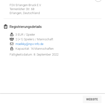
23. Jan. 2022
|
Japan
FSV Erlangen-Bruck E.V.
Tennenloher Str. 68
Erlangen
,
Deutschland
Februar 2022
MS v MÖLKPARKURU
Registrierungsdetails
4. Feb. 2022
|
Tschechische Republik
3 EUR / Spieler
ABGESAGT
2 (+1) Spielers / Mannschaft
TangoMölkky
moelkky@npv-info.de
5. Feb. 2022
|
Finnland
Kapazität: 16 Mannschaften
8. September 2022
Fälligkeitsdatum
:
Kohti Kisoja
12. Feb. 2022
|
Finnland
Yamagata Tournament
13. Feb. 2022
|
Japan
West Indiv Cup
Liste anzeigen
19. Feb. 2022
|
Frankreich
WEBSITE
285
Turnieren angezeigt
Kuratiert von
Mölkk Your World