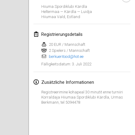
23. Jan. 2022
|
Japan
Hiiuma Spordiklubi Kärdla
Heltermaa — Kärdla — Luidja
Hiiumaa Vald
,
Estland
Februar 2022
MS v MÖLKPARKURU
Registrierungsdetails
4. Feb. 2022
|
Tschechische Republik
20 EUR / Mannschaft
ABGESAGT
2 Spielers / Mannschaft
TangoMölkky
berkueritood@hot.ee
5. Feb. 2022
|
Finnland
3. Juli 2022
Fälligkeitsdatum
:
Kohti Kisoja
12. Feb. 2022
|
Finnland
Zusätzliche Informationen
Registreerimine kohapeal 30 minutit enne turniiri
Yamagata Tournament
Korraldaja Hiiumaa Spordiklubi Kärdla, Urmas
Berkmann, tel 5094478
13. Feb. 2022
|
Japan
West Indiv Cup
19. Feb. 2022
|
Frankreich