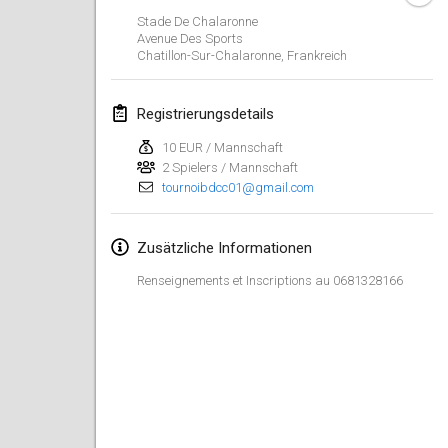
23. Jan. 2022
|
Japan
Stade De Chalaronne
Avenue Des Sports
Chatillon-Sur-Chalaronne
,
Frankreich
Februar 2022
MS v MÖLKPARKURU
Registrierungsdetails
4. Feb. 2022
|
Tschechische Republik
10 EUR / Mannschaft
ABGESAGT
2 Spielers / Mannschaft
TangoMölkky
tournoibdcc01@gmail.com
5. Feb. 2022
|
Finnland
Kohti Kisoja
Zusätzliche Informationen
12. Feb. 2022
|
Finnland
Renseignements et Inscriptions au 0681328166
Yamagata Tournament
13. Feb. 2022
|
Japan
West Indiv Cup
19. Feb. 2022
|
Frankreich