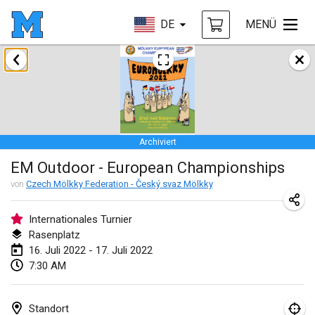
DE
MENÜ
Januar 2022
ABGESAGT
Tournoi Mixte ASPTTOM
22. Jan. 2022
|
Frankreich
Archiviert
KKS Halli Duppeli
EM Outdoor - European Championships
22. Jan. 2022
|
Finnland
von
Czech Mölkky Federation - Český svaz Mölkky
Mölkky Tournament - Doubles
22. Jan. 2022
|
Japan
Internationales Turnier
Rasenplatz
Suomelan Mölkky-open
16. Juli 2022 - 17. Juli 2022
7:30 AM
22. Jan. 2022
|
Spanien
The Mölkky Tournament 2nd
Standort