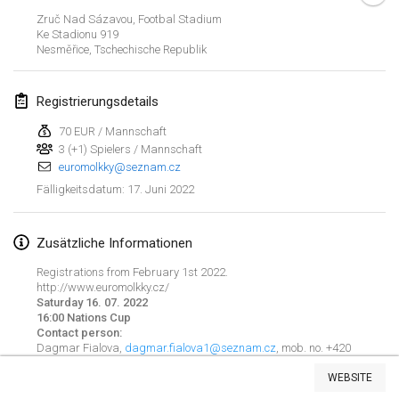
23. Jan. 2022
|
Japan
Zruč Nad Sázavou, Footbal Stadium
Ke Stadionu
919
Nesměřice
,
Tschechische Republik
Februar 2022
MS v MÖLKPARKURU
Registrierungsdetails
4. Feb. 2022
|
Tschechische Republik
70 EUR / Mannschaft
ABGESAGT
3 (+1) Spielers / Mannschaft
TangoMölkky
euromolkky@seznam.cz
5. Feb. 2022
|
Finnland
17. Juni 2022
Fälligkeitsdatum
:
Kohti Kisoja
12. Feb. 2022
|
Finnland
Zusätzliche Informationen
Registrations from February 1st 2022.
Yamagata Tournament
http://www.euromolkky.cz/
Saturday 16. 07. 2022
13. Feb. 2022
|
Japan
16:00 Nations Cup
Contact person:
West Indiv Cup
Dagmar Fialova,
dagmar.fialova1@seznam.cz
, mob. no. +420
Liste anzeigen
733 559 313
19. Feb. 2022
|
Frankreich
WEBSITE
285
Turnieren angezeigt
Kuratiert von
Mölkk Your World