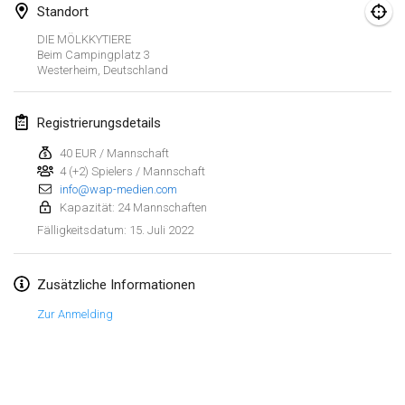
23. Jan. 2022
|
Japan
Standort
DIE MÖLKKYTIERE
Februar 2022
Beim Campingplatz
3
Westerheim
,
Deutschland
MS v MÖLKPARKURU
4. Feb. 2022
|
Tschechische Republik
Registrierungsdetails
ABGESAGT
40 EUR / Mannschaft
TangoMölkky
4 (+2) Spielers / Mannschaft
5. Feb. 2022
|
Finnland
info@wap-medien.com
Kapazität: 24 Mannschaften
Kohti Kisoja
15. Juli 2022
Fälligkeitsdatum
:
12. Feb. 2022
|
Finnland
Zusätzliche Informationen
Yamagata Tournament
13. Feb. 2022
|
Japan
Zur Anmelding
West Indiv Cup
Liste anzeigen
19. Feb. 2022
|
Frankreich
285
Turnieren angezeigt
Kuratiert von
Mölkk Your World