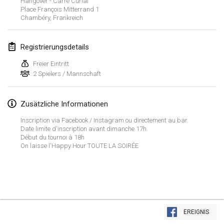
Hangover - Carré Curial
23. Jan. 2022
|
Japan
Place François Mitterrand
1
Chambéry
,
Frankreich
Februar 2022
Registrierungsdetails
MS v MÖLKPARKURU
4. Feb. 2022
|
Tschechische Republik
Freier Eintritt
2 Spielers / Mannschaft
ABGESAGT
TangoMölkky
5. Feb. 2022
|
Finnland
Zusätzliche Informationen
Inscription via Facebook / Instagram ou directement au bar.
Kohti Kisoja
Date limite d'inscription avant dimanche 17h.
12. Feb. 2022
|
Finnland
Début du tournoi à 18h
On laisse l'Happy Hour TOUTE LA SOIRÉE
Yamagata Tournament
13. Feb. 2022
|
Japan
West Indiv Cup
Liste anzeigen
19. Feb. 2022
|
Frankreich
EREIGNIS
285
Turnieren angezeigt
Kuratiert von
Mölkk Your World