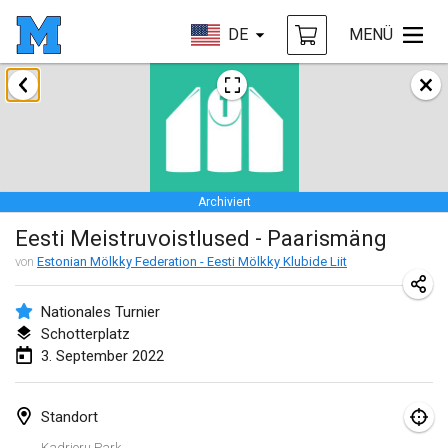
DE
MENÜ
Januar 2022
ABGESAGT
Tournoi Mixte ASPTTOM
22. Jan. 2022
|
Frankreich
Archiviert
KKS Halli Duppeli
Eesti Meistruvoistlused - Paarismäng
22. Jan. 2022
|
Finnland
von
Estonian Mölkky Federation - Eesti Mölkky Klubide Liit
Mölkky Tournament - Doubles
22. Jan. 2022
|
Japan
Nationales Turnier
Schotterplatz
Suomelan Mölkky-open
3. September 2022
22. Jan. 2022
|
Spanien
Standort
The Mölkky Tournament 2nd
Kadrioru Park