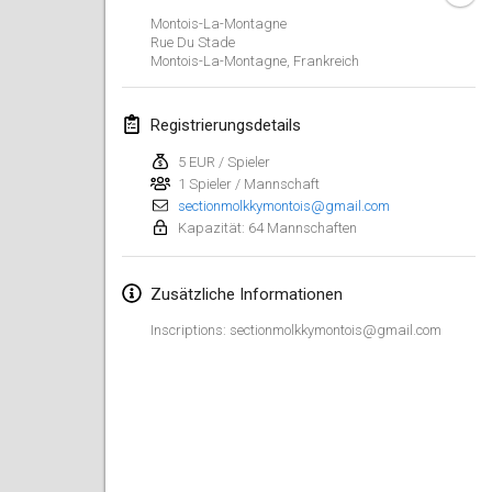
23. Jan. 2022
|
Japan
Montois-La-Montagne
Rue Du Stade
Montois-La-Montagne
,
Frankreich
Februar 2022
MS v MÖLKPARKURU
Registrierungsdetails
4. Feb. 2022
|
Tschechische Republik
5 EUR / Spieler
ABGESAGT
1 Spieler / Mannschaft
TangoMölkky
sectionmolkkymontois@gmail.com
5. Feb. 2022
|
Finnland
Kapazität: 64 Mannschaften
Kohti Kisoja
Zusätzliche Informationen
12. Feb. 2022
|
Finnland
Inscriptions: sectionmolkkymontois@gmail.com
Yamagata Tournament
13. Feb. 2022
|
Japan
West Indiv Cup
19. Feb. 2022
|
Frankreich