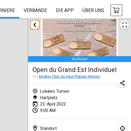
RNIERE
VERBÄNDE
DIE APP
ÜBER UNS
Januar 2022
ABGESAGT
Tournoi Mixte ASPTTOM
22. Jan. 2022
|
Frankreich
Archiviert
KKS Halli Duppeli
Open du Grand Est Individuel
22. Jan. 2022
|
Finnland
von
Molkky Club du Haut Plateau Messin
Mölkky Tournament - Doubles
22. Jan. 2022
|
Japan
Lokales Turnier
Hartplatz
Suomelan Mölkky-open
23. April 2022
9:00 AM
22. Jan. 2022
|
Spanien
The Mölkky Tournament 2nd
Standort