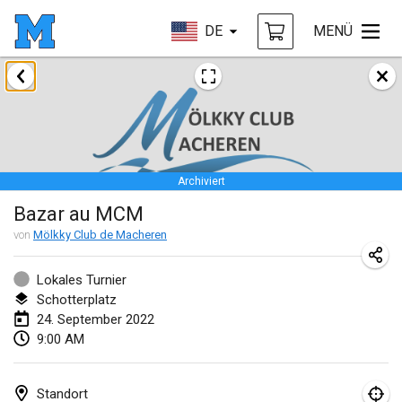
DE
MENÜ
Januar 2022
ABGESAGT
Tournoi Mixte ASPTTOM
22. Jan. 2022
|
Frankreich
Archiviert
KKS Halli Duppeli
Bazar au MCM
22. Jan. 2022
|
Finnland
von
Mölkky Club de Macheren
Mölkky Tournament - Doubles
22. Jan. 2022
|
Japan
Lokales Turnier
Schotterplatz
Suomelan Mölkky-open
24. September 2022
9:00 AM
22. Jan. 2022
|
Spanien
The Mölkky Tournament 2nd
Standort