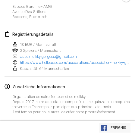
23. Jan. 2022
|
Japan
Espace Garonne - AMG
Avenue Des Griffons
Bassens
,
Frankreich
Februar 2022
MS v MÖLKPARKURU
Registrierungsdetails
4. Feb. 2022
|
Tschechische Republik
10 EUR / Mannschaft
ABGESAGT
2 Spielers / Mannschaft
TangoMölkky
asso.molkky.gorgees@gmail.com
5. Feb. 2022
|
Finnland
https://www.helloasso.com/associations/association-molkky-gorgees/evenements/molkkyoberfest-2022?fbclid=IwAR2rD4frMBONPlwMTYUAkJtzQILkcQojvHW8YXj1DJsoD32jHHyJBaSkcXc
Kapazität: 64 Mannschaften
Kohti Kisoja
12. Feb. 2022
|
Finnland
Zusätzliche Informationen
Yamagata Tournament
Organisation de notre 1er tournoi de molkky.
Depuis 2017, notre association composée d une quinzaine de copains
13. Feb. 2022
|
Japan
traverse la France pour participer aux principaux tournois.
Il est temps pour nous aussi de créer notre propre événement.
West Indiv Cup
Liste anzeigen
19. Feb. 2022
|
Frankreich
EREIGNIS
285
Turnieren angezeigt
Kuratiert von
Mölkk Your World