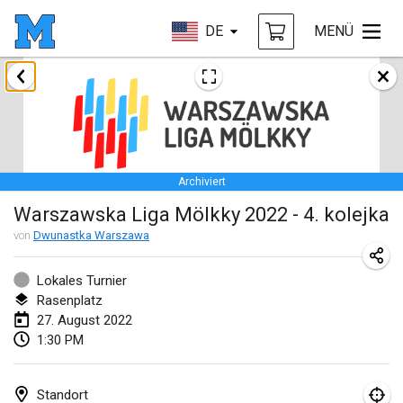
DE
MENÜ
Januar 2022
ABGESAGT
Tournoi Mixte ASPTTOM
22. Jan. 2022
|
Frankreich
Archiviert
KKS Halli Duppeli
Warszawska Liga Mölkky 2022 - 4. kolejka
22. Jan. 2022
|
Finnland
von
Dwunastka Warszawa
Mölkky Tournament - Doubles
22. Jan. 2022
|
Japan
Lokales Turnier
Rasenplatz
Suomelan Mölkky-open
27. August 2022
1:30 PM
22. Jan. 2022
|
Spanien
The Mölkky Tournament 2nd
Standort